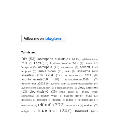
Tunnisteet
DIY
(53)
Järvenpään Kukkatalo
(16)
Käy kylähän joulu
Lahti
(35)
Suomi
(7)
2019
(1)
Loviisan Wanhat Talot
(1)
aamupala
(13)
adventti
(12)
Vesijärvi
(5)
aarrekartta
(1)
annie sloan
(13)
asetelma
(40)
amppeli
(3)
arki
(6)
askartelu
(10)
astiat
(12)
asuntomessut 2017
(8)
asuntomessut2016
(16)
asuntomessut2018
(7)
asuntomessut2019
(6)
avoimet puutarhat
(4)
avoimet kodit
(1)
bloggaaminen
avoimet siirtolapuutarhat
(2)
betoniaskartelu
(2)
(13)
blogiyhteistyö
(39)
chalk paint
(2)
chalky finish
chunky wool
(3)
country french -maali
(3)
seinämaali
(2)
desenio
(5)
design
(8)
dubai
(3)
ekologisuus
(7)
dekolaku
(2)
elämä
(302)
eteinen
(7)
elonkierto
(1)
ergonomia
(2)
haasteet
(247)
haaveet
(48)
etätyö
(1)