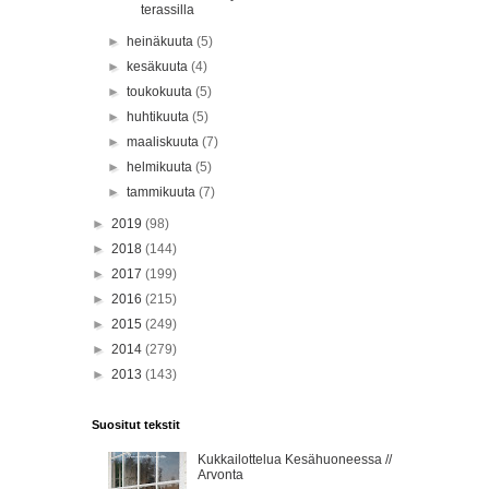
terassilla
►
heinäkuuta
(5)
►
kesäkuuta
(4)
►
toukokuuta
(5)
►
huhtikuuta
(5)
►
maaliskuuta
(7)
►
helmikuuta
(5)
►
tammikuuta
(7)
►
2019
(98)
►
2018
(144)
►
2017
(199)
►
2016
(215)
►
2015
(249)
►
2014
(279)
►
2013
(143)
Suositut tekstit
Kukkailottelua Kesähuoneessa //
Arvonta