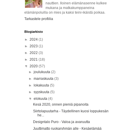
nauttien. Iloinen elämänasenne kulkee
mukana ja matkakumppaneina
elämänpoluilla on mies ja kaksi teini-ikäistä poikaa.
Tarkastele profiilia
Blogiarkisto
►
2024
(1)
►
2023
(1)
►
2022
(3)
►
2021
(18)
▼
2020
(57)
►
joulukuuta
(2)
►
marraskuuta
(3)
►
lokakuuta
(5)
►
syyskuuta
(5)
▼
elokuuta
(4)
Kesä 2020, onnen pieniä pipanoita
Siirtolapuutarha - Täydellinen kuosi loppukesän
he...
Designtalo Puro - Valoa ja avaruutta
Juuttimatto ruokaryhmän alle - Kesäelämää